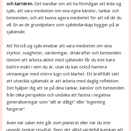
och karriären.
Det handlar om att ha förmågan att leda sig
själv, att vara medveten om sina egna känslor, tankar och
beteenden, och att kunna agera medvetet för att nå dit du
vill. En av de grundpelare som självledarskap bygger på är
självinsikt.
Att förstå sig själv innebär att vara medveten om sina
styrkor, svagheter, värderingar, drivkrafter och beteenden.
Genom att arbeta aktivt med självinsikt får du inte bara
bättre insikt i vem du är, utan du kan också hantera
utmaningar med större lugn och klarhet. Ett kraftfullt sätt
att utveckla självinsikt är att arbeta med daglig reflektion.
Det hjälper dig att se på dina tankar, känslor och beteenden
från olika perspektiv och undvika att fastna i negativa
generaliseringar som ”allt är dåligt” eller ”ingenting
fungerar”.
Även när saker inte går som planerat eller när du inte
uppnår önskat resultat, finns det alltid värdefull kunskap att