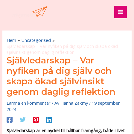
Hoppa
till
MAI
innehåll
MEN
Hem
Uncategorised
Självledarskap – Var nyfiken på dig själv och skapa ökad
självinsikt genom daglig reflektion
Självledarskap – Var
nyfiken på dig själv och
skapa ökad självinsikt
genom daglig reflektion
Lämna en kommentar
/ Av
Hanna Zaxmy
/
19 september
2024
Självledarskap är en nyckel till hållbar framgång, både i livet