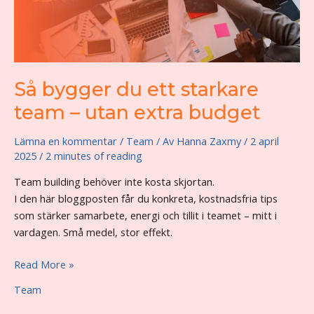
Så bygger du ett starkare
team – utan extra budget
Lämna en kommentar
/
Team
/ Av
Hanna Zaxmy
/
2 april
2025
/
2 minutes of reading
Team building behöver inte kosta skjortan.
I den här bloggposten får du konkreta, kostnadsfria tips
som stärker samarbete, energi och tillit i teamet – mitt i
vardagen. Små medel, stor effekt.
Så
Read More »
bygger
Team
du