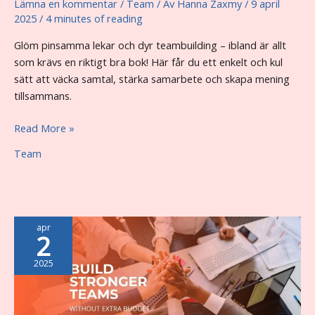
Lämna en kommentar
/
Team
/ Av
Hanna Zaxmy
/
9 april
2025
/
4 minutes of reading
Glöm pinsamma lekar och dyr teambuilding – ibland är allt
som krävs en riktigt bra bok! Här får du ett enkelt och kul
sätt att väcka samtal, stärka samarbete och skapa mening
tillsammans.
📚
Read More »
Team
Team
building
–
read
a
book
apr
2
2025