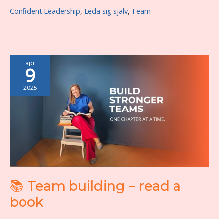
betyder
Confident Leadership
,
Leda sig själv
,
Team
inte
att
du
ska
göra
apr
9
allt
själv
2025
📚 Team building – read a
book