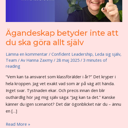
Ägandeskap betyder inte att
du ska göra allt själv
Lämna en kommentar
/
Confident Leadership
,
Leda sig själv
,
Team
/ Av
Hanna Zaxmy
/
28 maj 2025
/
3 minutes of
reading
“Vem kan ta ansvaret som klassförälder i år?” Det kryper i
hela kroppen. Jag vet exakt vad som är på väg att hända.
Inget svar. Tystnaden ekar. Och precis innan den blir
outhärdlig hör jag mig själv säga: “Jag kan ta det.” Kanske
känner du igen scenariot? Det där ögonblicket när du – ännu
en […]
Ägandeskap
Read More »