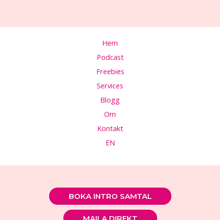
ett
starkare
team
–
Hem
utan
Podcast
extra
budget
Freebies
Services
Blogg
Om
Kontakt
EN
BOKA INTRO SAMTAL
MAILA DIREKT