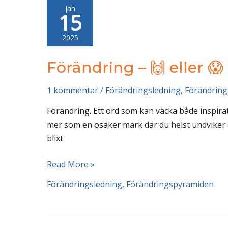
jan
från
15
ett
mörkt
2025
konferensrum
Förändring – 🙌 eller 😱
1 kommentar
/
Förändringsledning
,
Förändrin
Förändring. Ett ord som kan väcka både inspirat
mer som en osäker mark där du helst undviker at
blixt
Förändring
Read More »
–
Förändringsledning
,
Förändringspyramiden
🙌
eller
😱