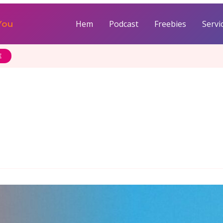
Hem
Podcast
Freebies
Servi
You
E