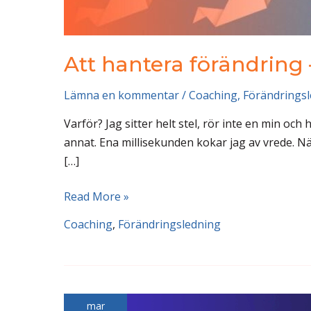
Att hantera förändring 
Lämna en kommentar
/
Coaching
,
Förändrings
Varför? Jag sitter helt stel, rör inte en min oc
annat. Ena millisekunden kokar jag av vrede. Nä
[…]
Att
Read More »
hantera
Coaching
,
Förändringsledning
förändring
–
oavsett
vilken
mar
sida