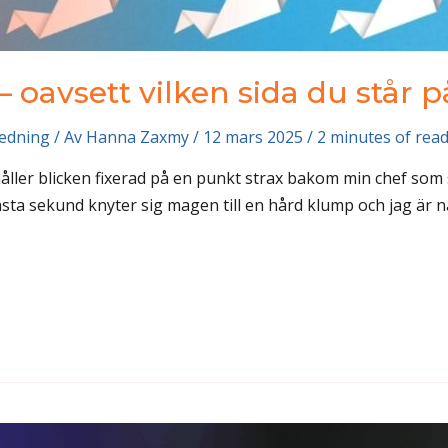
– oavsett vilken sida du står p
ledning
/ Av
Hanna Zaxmy
/
12 mars 2025
/
2 minutes of rea
h håller blicken fixerad på en punkt strax bakom min chef so
sta sekund knyter sig magen till en hård klump och jag är n