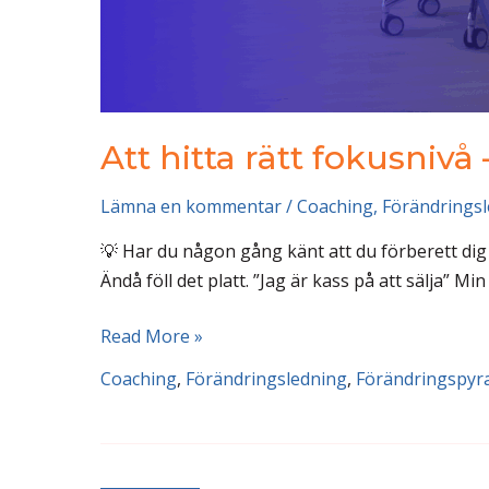
Att hitta rätt fokusniv
Lämna en kommentar
/
Coaching
,
Förändrings
💡 Har du någon gång känt att du förberett dig t
Ändå föll det platt. ”Jag är kass på att sälja” M
Att
Read More »
hitta
Coaching
,
Förändringsledning
,
Förändringspyr
rätt
fokusnivå
–
lärdomen