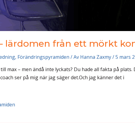
å – lärdomen från ett mörkt k
ledning
,
Förändringspyramiden
/ Av
Hanna Zaxmy
/
5 mars 
ill max – men ändå inte lyckats? Du hade all fakta på plats. 
in coach ser på mig när jag säger det.Och jag känner det i
amiden