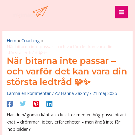
Hoppa
till
MAI
innehåll
MEN
Hem
Coaching
När bitarna inte passar – och varför det kan vara din
största ledtråd 🧩✨
När bitarna inte passar –
och varför det kan vara din
största ledtråd 🧩✨
Lämna en kommentar
/ Av
Hanna Zaxmy
/
21 maj 2025
Har du någonsin känt att du sitter med en hög pusselbitar i
knät – drömmar, idéer, erfarenheter – men ändå inte får
ihop bilden?