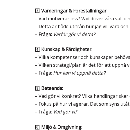
3️⃣
Värderingar & Föreställningar:
– Vad motiverar oss? Vad driver våra val oc
– Detta är både utifrån hur jag vill vara oc
– Fråga:
Varför gör vi detta?
4️⃣
Kunskap & Färdigheter:
– Vilka kompetenser och kunskaper behövs
– Vilken strategi/plan är det för att uppnå 
– Fråga:
Hur kan vi uppnå detta?
5️⃣
Beteende:
– Vad gör vi konkret? Vilka handlingar sker
– Fokus på hur vi agerar. Det som syns utåt
– Fråga:
Vad gör vi?
6️⃣
Miljö & Omgivning: