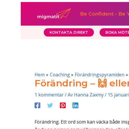
Hoppa
till
Be Confident - Be 
innehåll
KONTAKTA DIREKT
BOKA MÖT
Hem
Coaching
Förändringspyramiden
Förändring – 🙌 elle
1 kommentar
/ Av
Hanna Zaxmy
/
15 januar
Förändring. Ett ord som kan väcka både inspi