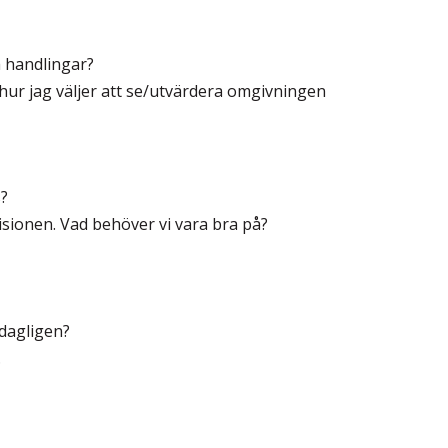
h handlingar?
h hur jag väljer att se/utvärdera omgivningen
?
visionen. Vad behöver vi vara bra på?
 dagligen?
.