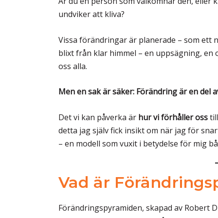
Är du en person som välkomnar den, eller 
undviker att kliva?
Vissa förändringar är planerade – som ett n
blixt från klar himmel – en uppsägning, en
oss alla.
Men en sak är säker: Förändring är en del av
Det vi kan påverka är
hur vi förhåller oss
ti
detta jag själv fick insikt om när jag för sna
– en modell som vuxit i betydelse för mig bå
Vad är Förändring
Förändringspyramiden, skapad av Robert Dilt