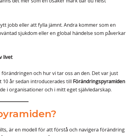
känns det mer som en osäker mark där du helst
ytt jobb eller att fylla jämnt. Andra kommer som en
 oväntad sjukdom eller en global händelse som påverkar
 livet
ll förändringen och hur vi tar oss an den. Det var just
rt 10 år sedan introducerades till
Förändringspyramiden
de i organisationer och i mitt eget självledarskap.
spyramiden?
s, är en modell för att förstå och navigera förändring