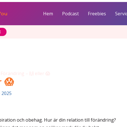
Hem
Podcast
Freebies
Servi
You
E
Förändring – 🙌 eller 😱
r 😱
i 2025
ration och obehag. Hur är din relation till förändring?