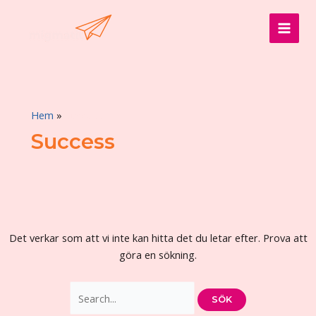
Hoppa
till
MAI
innehåll
MEN
Hem
Success
Success
Det verkar som att vi inte kan hitta det du letar efter. Prova att
göra en sökning.
Sök
efter: