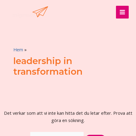
Hoppa
till
MAI
innehåll
MEN
Hem
leadership in transformation
leadership in
transformation
Det verkar som att vi inte kan hitta det du letar efter. Prova att
göra en sökning.
Sök