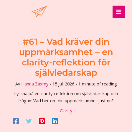
Hoppa
till
MAI
innehåll
MEN
#61 – Vad kräver din
uppmärksamhet – en
clarity-reflektion för
självledarskap
Av
Hanna Zaxmy
-
15 juli 2026
-
1 minute of reading
Lyssna på en clarity-reflektion om självledarskap och
frågan: Vad ber om din uppmärksamhet just nu?
Clarity