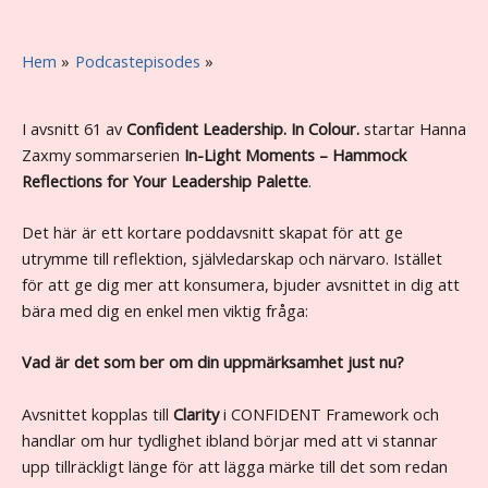
Hem
Podcastepisodes
#61 – Vad kräver din uppmärksamhet – en clarity-reflektion
för självledarskap
I avsnitt 61 av
Confident Leadership. In Colour.
startar Hanna
Zaxmy sommarserien
In-Light Moments – Hammock
Reflections for Your Leadership Palette
.
Det här är ett kortare poddavsnitt skapat för att ge
utrymme till reflektion, självledarskap och närvaro. Istället
för att ge dig mer att konsumera, bjuder avsnittet in dig att
bära med dig en enkel men viktig fråga:
Vad är det som ber om din uppmärksamhet just nu?
Avsnittet kopplas till
Clarity
i CONFIDENT Framework och
handlar om hur tydlighet ibland börjar med att vi stannar
upp tillräckligt länge för att lägga märke till det som redan