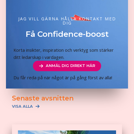
JAG VILL GÄRNA HÅLLA KONTAKT MED
DIG
Få Confidence-boost
Korta insikter, inspiration och verktyg som stärker
ditt ledarskap i vardagen.
ANMÄL DIG DIREKT HÄR
Du får reda på när något är på gång först av alla!
Senaste avsnitten
VISA ALLA