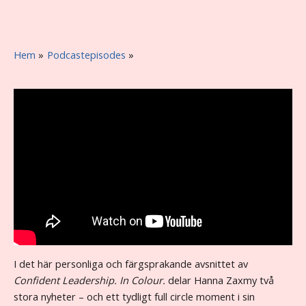
Hem
Podcastepisodes
#57 – A Full Circle Moment: Clarity, Truth & Two Beautiful
Pieces of News
I det här personliga och färgsprakande avsnittet av
Confident Leadership. In Colour.
delar Hanna Zaxmy två
stora nyheter – och ett tydligt full circle moment i sin