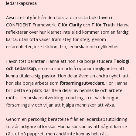
ledarskapsresa.
Avsnittet utgår från den första och sista bokstaven i
CONFIDENT Framework:
C för Clarity
och
T för Truth
. Hanna
reflekterar över hur klarhet inte alltid kommer som en färdig
karta, utan ofta växer fram steg för steg, genom
erfarenheter, inre friktion, tro, ledarskap och nyfikenhet.
I avsnittet berättar Hanna att hon ska börja studera
Teologi
och Ledarskap
, en resa som också öppnar möjligheten att
kunna titulera sig
pastor
. Hon delar även sin andra nyhet: att
hon ska börja arbeta som
församlingsutvecklare
. För Hanna
blir detta en plats där flera delar av hennes liv och arbete
möts – ledarskapsutveckling, coaching, tro, värderingar,
församlingsliv och viljan att hjälpa människor att växa.
Genom en personlig berättelse från en ledarskapsutbildning
tolv år tidigare utforskar Hanna känslan av att något kan se
rätt ut på pappret, men ändå inte kännas helt rätt