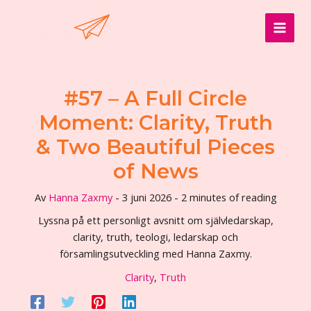
Hoppa
till
MAI
innehåll
MEN
#57 – A Full Circle
Moment: Clarity, Truth
& Two Beautiful Pieces
of News
Av
Hanna Zaxmy
-
3 juni 2026
-
2 minutes of reading
Lyssna på ett personligt avsnitt om självledarskap,
clarity, truth, teologi, ledarskap och
församlingsutveckling med Hanna Zaxmy.
Clarity
,
Truth