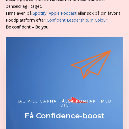
penseldrag i taget.
Finns även på
Spotify
,
Apple Podcast
eller sök på din favorit
Poddplattform efter
Confident Leadership. In Colour
.
Be confident – Be you.
JAG VILL GÄRNA HÅLLA KONTAKT MED
DIG
Få Confidence-boost