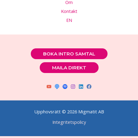
Om
Kontakt
EN
BOKA INTRO SAMTAL
MAILA DIREKT
Upphovsrätt © 2026 Migmatit AB
Integritetspolicy