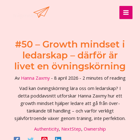
Hoppa
till
MAI
innehåll
MEN
#50 – Growth mindset i
ledarskap – därför är
livet en övningskörning
Av
Hanna Zaxmy
-
8 april 2026
-
2 minutes of reading
Vad kan övningskörning lära oss om ledarskap? I
detta poddavsnitt utforskar Hanna Zaxmy hur ett
growth mindset hjälper ledare att gå från över­
tänkande till handling – och varför verkligt
självförtroende växer genom träning, inte perfektion.
Authenticity
,
NextStep
,
Ownership