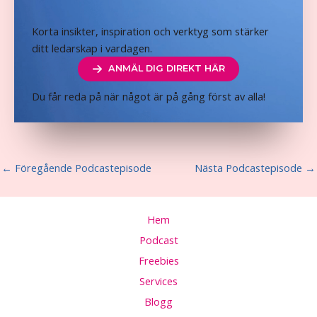
Korta insikter, inspiration och verktyg som stärker
ditt ledarskap i vardagen.
ANMÄL DIG DIREKT HÄR
Du får reda på när något är på gång först av alla!
←
Föregående Podcastepisode
Nästa Podcastepisode
→
Hem
Podcast
Freebies
Services
Blogg