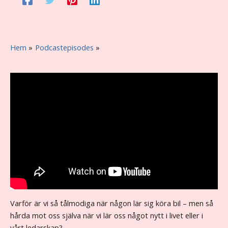
Hem
Podcastepisodes
#50 – Growth mindset i ledarskap – därför är livet en
övningskörning
Varför är vi så tålmodiga när någon lär sig köra bil – men så
hårda mot oss själva när vi lär oss något nytt i livet eller i
vårt ledarskap?