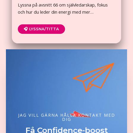
Lyssna på avsnitt 66 om självledarskap, fokus
och hur du leder din energi med mer…
🎧 LYSSNA/TITTA
JAG VILL GÄRNA HÅLLA KONTAKT MED
DIG
Få Confidence-boost