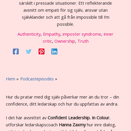
särskilt i pressade situationer. Ett reflekterande
avsnitt om empati för sig själv, ansvar utan
självklander och att gå från impossible till I’m
possible.
Authenticity
,
Empathy
,
imposter syndrome
,
Inner
critic
,
Ownership
,
Truth
Hem
Podcastepisodes
#40 Från självtvivel till “I’m possible” – att leda sig själv med
confidence
Hur du pratar med dig själv påverkar mer än du tror – din
confidence, ditt ledarskap och hur du uppfattas av andra.
I det här avsnittet av
Confident Leadership. In Colour.
utforskar ledarskapscoach
Hanna Zaxmy
hur inre dialog,