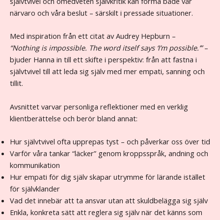
självtvivel och omedveten självkritik kan forma både vår
närvaro och våra beslut – särskilt i pressade situationer.
Med inspiration från ett citat av Audrey Hepburn –
“Nothing is impossible. The word itself says ‘I’m possible.’”
–
bjuder Hanna in till ett skifte i perspektiv: från att fastna i
självtvivel till att leda sig själv med mer empati, sanning och
tillit.
Avsnittet varvar personliga reflektioner med en verklig
klientberättelse och berör bland annat:
Hur självtvivel ofta upprepas tyst – och påverkar oss över tid
Varför våra tankar “läcker” genom kroppsspråk, andning och
kommunikation
Hur empati för dig själv skapar utrymme för lärande istället
för självklander
Vad det innebär att ta ansvar utan att skuldbelägga sig själv
Enkla, konkreta sätt att reglera sig själv när det känns som