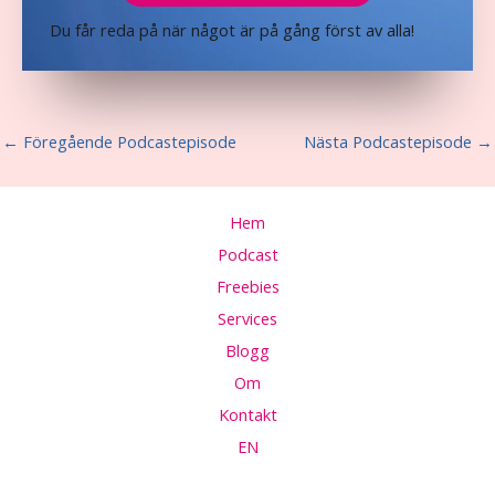
Du får reda på när något är på gång först av alla!
←
Föregående Podcastepisode
Nästa Podcastepisode
→
Hem
Podcast
Freebies
Services
Blogg
Om
Kontakt
EN