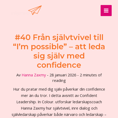
Hoppa
till
MAI
innehåll
MEN
#40 Från självtvivel till
“I’m possible” – att leda
sig själv med
confidence
Av
Hanna Zaxmy
-
28 januari 2026
-
2 minutes of
reading
Hur du pratar med dig själv påverkar din confidence
mer än du tror. I detta avsnitt av Confident
Leadership. In Colour. utforskar ledarskapscoach
Hanna Zaxmy hur självtvivel, inre dialog och
självledarskap påverkar både närvaro och ledarskap –