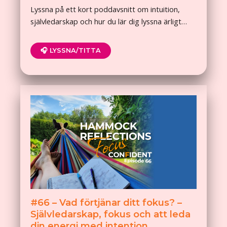
Lyssna på ett kort poddavsnitt om intuition,
självledarskap och hur du lär dig lyssna ärligt…
🎧 LYSSNA/TITTA
#66 – Vad förtjänar ditt fokus? –
Självledarskap, fokus och att leda
din energi med intention