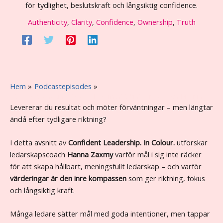
för tydlighet, beslutskraft och långsiktig confidence.
Authenticity
,
Clarity
,
Confidence
,
Ownership
,
Truth
Hem
Podcastepisodes
#37 Stop Chasing Goals- Led med Värderingar och Riktning
Levererar du resultat och möter förväntningar – men längtar
ändå efter tydligare riktning?
I detta avsnitt av
Confident Leadership. In Colour.
utforskar
ledarskapscoach
Hanna Zaxmy
varför mål i sig inte räcker
för att skapa hållbart, meningsfullt ledarskap – och varför
värderingar är den inre kompassen
som ger riktning, fokus
och långsiktig kraft.
Många ledare sätter mål med goda intentioner, men tappar