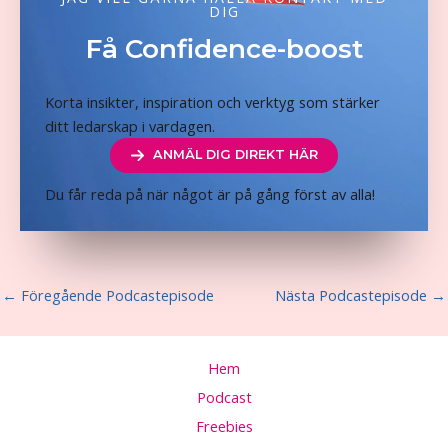
DIG
Få Confidence-boost
Korta insikter, inspiration och verktyg som stärker
ditt ledarskap i vardagen.
ANMÄL DIG DIREKT HÄR
Du får reda på när något är på gång först av alla!
←
Föregående Podcastepisode
Nästa Podcastepisode
→
Hem
Podcast
Freebies