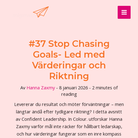
Hoppa
till
MAI
innehåll
MEN
#37 Stop Chasing
Goals- Led med
Värderingar och
Riktning
Av
Hanna Zaxmy
-
8 januari 2026
-
2 minutes of
reading
Levererar du resultat och möter förväntningar – men
längtar ändå efter tydligare riktning? I detta avsnitt
av Confident Leadership. In Colour. utforskar Hanna
Zaxmy varför mål inte räcker för hållbart ledarskap,
och hur värderingar fungerar som en inre kompass