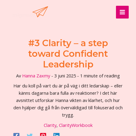
Hoppa
till
MAI
innehåll
MEN
#3 Clarity – a step
toward Confident
Leadership
Av
Hanna Zaxmy
-
3 juni 2025
-
1 minute of reading
Har du koll på vart du är på väg i ditt ledarskap – eller
känns dagarna bara fulla av reaktioner? I det här
avsnittet utforskar Hanna vikten av klarhet, och hur
den hjälper dig gå från överväldigad till fokuserad och
trygg.
Clarity
,
ClarityWorkbook