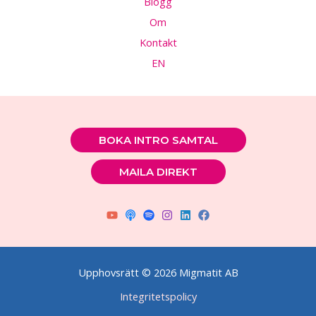
Blogg
Om
Kontakt
EN
BOKA INTRO SAMTAL
MAILA DIREKT
Upphovsrätt © 2026 Migmatit AB
Integritetspolicy