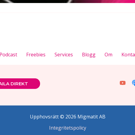
Podcast
Freebies
Services
Blogg
Om
Konta
ILA DIREKT
Upphovsrätt © 2026 Migmatit AB
Integritetspolicy