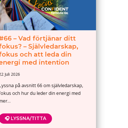
#66 – Vad förtjänar ditt
fokus? – Självledarskap,
fokus och att leda din
energi med intention
22 Juli 2026
Lyssna på avsnitt 66 om självledarskap,
fokus och hur du leder din energi med
mer…
🎧 LYSSNA/TITTA