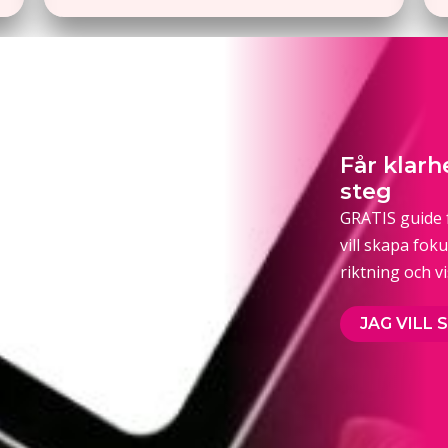
Får klar
steg
GRATIS guide f
vill skapa fok
riktning och v
JAG VILL