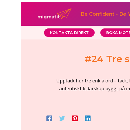
Hoppa
till
Be Confident - Be 
innehåll
KONTAKTA DIREKT
BOKA MÖT
#24 Tre s
Upptäck hur tre enkla ord – tack, 
autentiskt ledarskap byggt på m