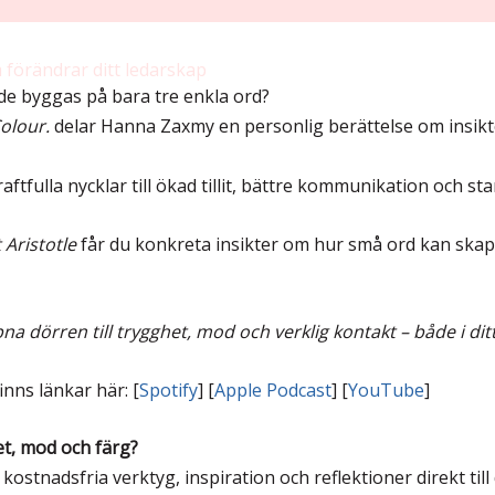
förändrar ditt ledarskap
de byggas på bara tre enkla ord?
olour.
delar Hanna Zaxmy en personlig berättelse om insik
raftfulla nycklar till ökad tillit, bättre kommunikation och s
 Aristotle
får du konkreta insikter om hur små ord kan skapa s
dörren till trygghet, mod och verklig kontakt – både i ditt 
inns länkar här: [
Spotify
] [
Apple Podcast
] [
YouTube
]
et, mod och färg?
kostnadsfria verktyg, inspiration och reflektioner direkt till