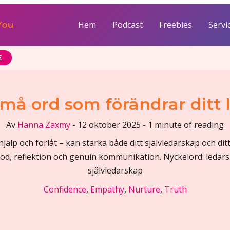
Hem
Podcast
Freebies
Servi
You
E
må ord som förändrar ditt
Av
Hanna Zaxmy
-
12 oktober 2025
-
1 minute of reading
hjälp och förlåt – kan stärka både ditt självledarskap och dit
od, reflektion och genuin kommunikation. Nyckelord: leda
självledarskap
Confidence
,
Empathy
,
Nurture
,
Truth