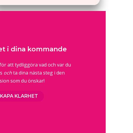
het i dina kommande
ör att tydliggöra vad och var du
us
och
ta dina nästa steg i den
ision som du önskar!
 SKAPA KLARHET