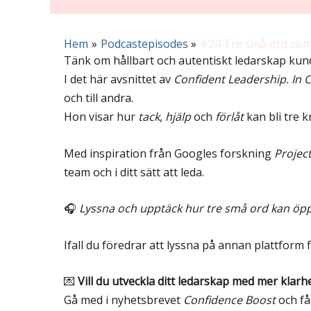
Hem
Podcastepisodes
#24 Tre små ord som 
Tänk om hållbart och autentiskt ledarskap kun
I det här avsnittet av
Confident Leadership. In C
och till andra.
Hon visar hur
tack
,
hjälp
och
förlåt
kan bli tre k
Med inspiration från Googles forskning
Project
team och i ditt sätt att leda.
🎧
Lyssna och upptäck hur tre små ord kan öppna 
Ifall du föredrar att lyssna på annan plattform f
💌
Vill du utveckla ditt ledarskap med mer klarh
Gå med i nyhetsbrevet
Confidence Boost
och få 