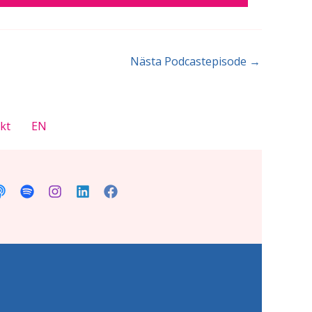
Nästa Podcastepisode
→
kt
EN